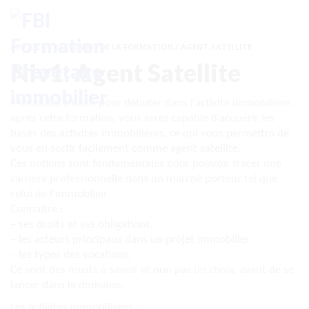
LOGIN
ACCUEIL
CATÉGORIE DE LA FORMATION / AGENT-SATELLITE
Niv1: Agent Satellite
4 modules choisis pour débuter dans l’activité immobilière,
après cette formation, vous serez capable d’acquérir les
bases des activités immobilières, ce qui vous permettra de
vous en sortir facilement comme agent satellite.
Ces notions sont fondamentales pour pouvoir tracer une
carrière professionnelle dans un marché porteur tel que
celui de l’immobilier.
Connaitre :
– ses droits et ses obligations,
– les acteurs principaux dans un projet immobilier,
– les types des vocations,
Ce sont des musts à savoir et non pas un choix, avant de se
lancer dans le domaine.
Les activités immobilières :