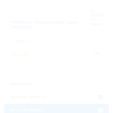
M4: Droits : Notaire/ Adoul/ Agent
immobilier
2,000.00
د.م.
15
NOS MODULES
NIV2: AGENT IMMOBILIER
4
NIV1: AGENT SATELLITE
6