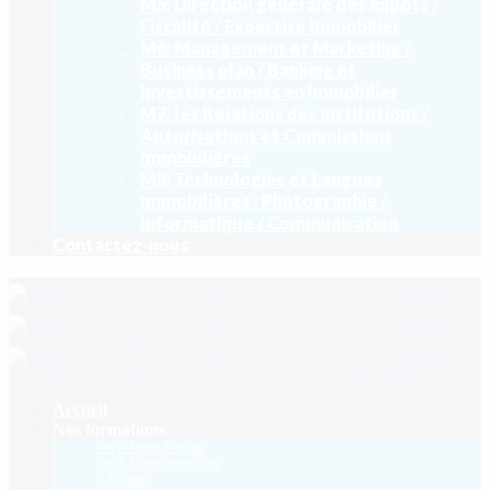
M5: Direction générale des impôts /
Fiscalité / Expertise Immobilier
M6: Management et Marketing /
Business plan / Banking et
Investissements en Immobilier
M7: les Relations des institutions /
Autorisations et Commissions
Immobilières
M8: Technologies et Langues
Immobilières : Photographie /
Informatique / Communication
Contactez-nous
Accueil
Nos formations
Niv1: Agent Satellite
Niv2: Agent Immobilier
À la carte