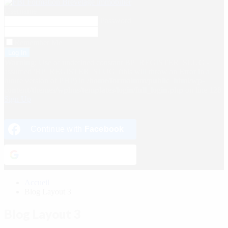
Username
Password
Remember Me
Warning
: Use of undefined constant BP_REGISTER_SLUG -
assumed 'BP_REGISTER_SLUG' (this will throw an Error in a
future version of PHP) in
/home/formaimm/public_html/wp-
content/themes/wplms/templates/login/full_login.php
on line
128
Sign Up
Continue with
Facebook
Continue with
Google
Accueil
Blog Layout 3
Blog Layout 3