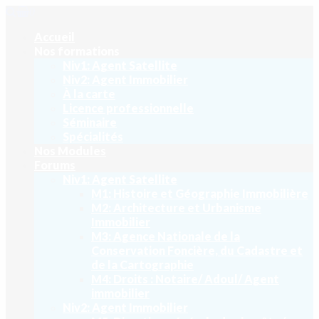
0
Accueil
Nos formations
Niv1: Agent Satellite
Niv2: Agent Immobilier
À la carte
Licence professionnelle
Séminaire
Spécialités
Nos Modules
Forums
Niv1: Agent Satellite
M1: Histoire et Géographie Immobilière
M2: Architecture et Urbanisme
Immobilier
M3: Agence Nationale de la
Conservation Foncière, du Cadastre et
de la Cartographie
M4: Droits : Notaire/ Adoul/ Agent
immobilier
Niv2: Agent Immobilier