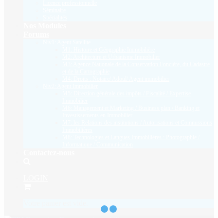
Licence professionnelle
Séminaire
Spécialités
Nos Modules
Forums
Niv1: Agent Satellite
M1: Histoire et Géographie Immobilière
M2: Architecture et Urbanisme Immobilier
M3: Agence Nationale de la Conservation Foncière, du Cadastre
et de la Cartographie
M4: Droits : Notaire/ Adoul/ Agent immobilier
Niv2: Agent Immobilier
M5: Direction générale des impôts / Fiscalité / Expertise
Immobilier
M6: Management et Marketing / Business plan / Banking et
Investissements en Immobilier
M7: les Relations des institutions / Autorisations et Commissions
Immobilières
M8: Technologies et Langues Immobilières : Photographie /
Informatique / Communication
Contactez-nous
LOGIN
Votre panier est vide.